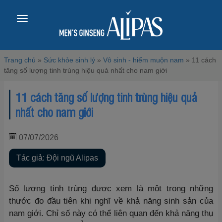
Toggle
navigation
Trang chủ
»
Sức khỏe sinh lý
»
Vô sinh - hiếm muộn nam
»
11 cách
tăng số lượng tinh trùng hiệu quả nhất cho nam giới
11 cách tăng số lượng tinh trùng hiệu quả
nhất cho nam giới
07/07/2026
Tác giả: Đội ngũ Alipas
Số lượng tinh trùng được xem là một trong những
thước đo đầu tiên khi nghĩ về khả năng sinh sản của
nam giới. Chỉ số này có thể liên quan đến khả năng thụ