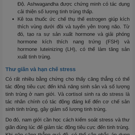
Độ. Ashwagandha được chứng minh có tác dụng
cải thiện số lượng tinh trùng thấp.
Kê toa thuốc ức chế thụ thể estrogen giúp kích
thích vùng dưới đồi và tuyến yên trong não. Từ
đó, tạo ra sự sản xuất hormone và giải phóng
hormone kích thích nang trứng (FSH) và
hormone luteinizing (LH), có thể làm tăng sản
xuất tinh trùng.
Thư giãn và hạn chế stress
Có rất nhiều bằng chứng cho thấy căng thẳng có thể
tác động tiêu cực đến khả năng sinh sản và số lượng
tinh trùng ở nam giới. Và cortisol sinh ra do stress là
tác nhân chính có tác động đáng kể đến cơ chế sản
sinh tinh trùng, gây giảm số lượng tinh trùng.
Do đó, nam giới cần học cách kiểm soát stress và thư
giãn đúng lúc để giảm tác động tiêu cực đến tinh trùng.
Khi gặp căng thẳng quá độ, có thể cân nhắc áp dụng