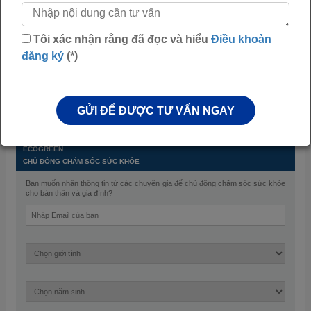
Trừ khi có tuyên bố khác, mọi thông tin và hình
ảnh trên Website này được bảo vệ bởi quyền tác
Tôi xác nhận rằng đã đọc và hiểu
Điều khoản
giả của Eco Pharma. Người dùng không được tự
đăng ký
(*)
ý sao chép bằng bất kỳ hình thức nào nếu không
được sự chấp thuận bằng văn bản từ Eco
Pharma.
GỬI ĐỂ ĐƯỢC TƯ VẤN NGAY
ECOGREEN
-
CHỦ ĐỘNG CHĂM SÓC SỨC KHỎE
Bạn muốn nhận thông tin từ các chuyên gia để chủ động chăm sóc sức khỏe
cho bản thân và gia đình?