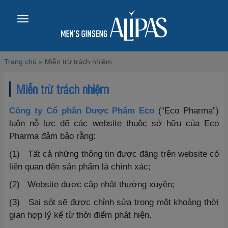
Toggle
navigation
Trang chủ
»
Miễn trừ trách nhiệm
Miễn trừ trách nhiệm
Công ty Cổ phần Dược Phẩm Eco
(“Eco Pharma”)
luôn nỗ lực để các website thuộc sở hữu của Eco
Pharma đảm bảo rằng:
(1) Tất cả những thông tin được đăng trên website có
liên quan đến sản phẩm là chính xác;
(2) Website được cập nhật thường xuyên;
(3) Sai sót sẽ được chỉnh sửa trong một khoảng thời
gian hợp lý kể từ thời điểm phát hiện.