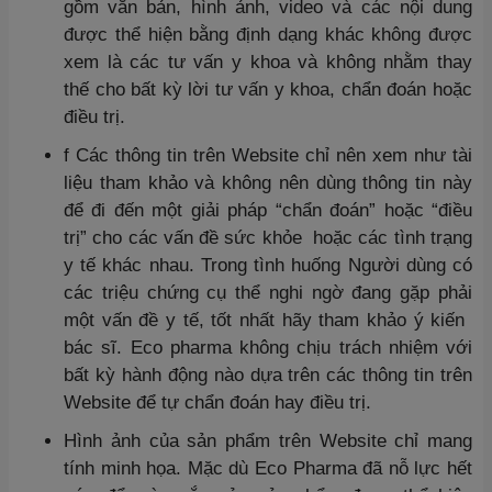
gồm văn bản, hình ảnh, video và các nội dung
được thể hiện bằng định dạng khác không được
xem là các tư vấn y khoa và không nhằm thay
thế cho bất kỳ lời tư vấn y khoa, chẩn đoán hoặc
điều trị.
f Các thông tin trên Website chỉ nên xem như tài
liệu tham khảo và không nên dùng thông tin này
để đi đến một giải pháp “chẩn đoán” hoặc “điều
trị” cho các vấn đề sức khỏe hoặc các tình trạng
y tế khác nhau. Trong tình huống Người dùng có
các triệu chứng cụ thể nghi ngờ đang gặp phải
một vấn đề y tế, tốt nhất hãy tham khảo ý kiến ​​
bác sĩ. Eco pharma không chịu trách nhiệm với
bất kỳ hành động nào dựa trên các thông tin trên
Website để tự chẩn đoán hay điều trị.
Hình ảnh của sản phẩm trên Website chỉ mang
tính minh họa. Mặc dù Eco Pharma đã nỗ lực hết