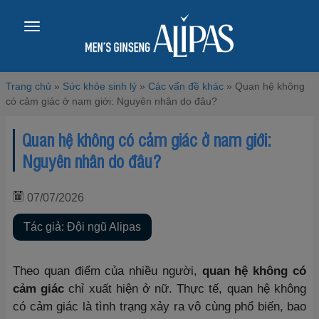
Toggle
navigation
Trang chủ
»
Sức khỏe sinh lý
»
Các vấn đề khác
»
Quan hệ không
có cảm giác ở nam giới: Nguyên nhân do đâu?
Quan hệ không có cảm giác ở nam giới:
Nguyên nhân do đâu?
07/07/2026
Tác giả: Đội ngũ Alipas
Theo quan điểm của nhiều người,
quan hệ không có
cảm giác
chỉ xuất hiện ở nữ. Thực tế, quan hệ không
có cảm giác là tình trạng xảy ra vô cùng phổ biến, bao