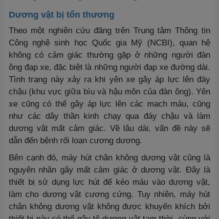
Dương vật bị tổn thương
Theo một nghiên cứu đăng trên Trung tâm Thông tin
Công nghệ sinh học Quốc gia Mỹ (NCBI), quan hệ
không có cảm giác thường gặp ở những người đàn
ông đạp xe, đặc biệt là những người đạp xe đường dài.
Tình trạng này xảy ra khi yên xe gây áp lực lên đáy
chậu (khu vực giữa bìu và hậu môn của đàn ông). Yên
xe cũng có thể gây áp lực lên các mạch máu, cũng
như các dây thần kinh chạy qua đáy chậu và làm
dương vật mất cảm giác. Về lâu dài, vấn đề này sẽ
dẫn đến bệnh rối loạn cương dương.
Bên cạnh đó, máy hút chân không dương vật cũng là
nguyên nhân gây mất cảm giác ở dương vật. Đây là
thiết bị sử dụng lực hút để kéo máu vào dương vật,
làm cho dương vật cương cứng. Tuy nhiên, máy hút
chân không dương vật không được khuyến khích bởi
thiết bị này có thể gây tê dương vật tạm thời, cùng với