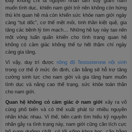
Đây không chỉ là nguyên nhân làm suy giảm ham
muốn tình dục, khiến nam giới trở nên không còn hứng
thú khi quan hệ mà còn khiến sức khỏe nam giới ngày
càng “tụt dốc”, cơ thể mệt mỏi, tinh thần kiệt quệ, gia
tăng các bệnh lý tim mạch… Những hệ lụy này tạo nên
một vòng luẩn quẩn khiến cho tình trạng quan hệ
không có cảm giác không thể tự hết thậm chí ngày
càng gia tăng.
Vì vậy, duy trì được
nồng độ Testosterone nội sinh
trong cơ thể ở mức ổn định, cân bằng sẽ hỗ trợ tăng
cường sinh lực cho nam giới và gia tăng ham muốn
tình dục và nâng cao thể trạng, sức khỏe toàn thân
cho nam giới.
Quan hệ không có cảm giác ở nam giới
xảy ra vô
cùng phổ biến và có thể xuất phát từ nhiều nguyên
nhân khác nhau. Vì thế, bên cạnh tìm hiểu kỹ nguyên
nhân gây ra tình trạng này, nam giới cũng cần tích cực
bổ sung dưỡng chất, có lối sống khoa học, cân bằng