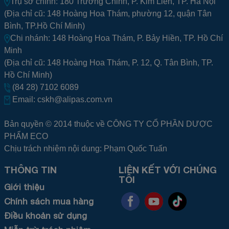
Trụ sở chính: 180 Trường Chinh, P. Kim Liên, TP. Hà Nội
(Địa chỉ cũ: 148 Hoàng Hoa Thám, phường 12, quận Tân
Bình, TP.Hồ Chí Minh)
Chi nhánh: 148 Hoàng Hoa Thám, P. Bảy Hiền, TP. Hồ Chí
Minh
(Địa chỉ cũ: 148 Hoàng Hoa Thám, P. 12, Q. Tân Bình, TP.
Hồ Chí Minh)
(84 28) 7102 6089
Email:
cskh@alipas.com.vn
Bản quyền © 2014 thuộc về CÔNG TY CỔ PHẦN DƯỢC
PHẨM ECO
Chịu trách nhiệm nội dung: Phạm Quốc Tuấn
THÔNG TIN
LIÊN KẾT VỚI CHÚNG
TÔI
Giới thiệu
Chính sách mua hàng
Điều khoản sử dụng