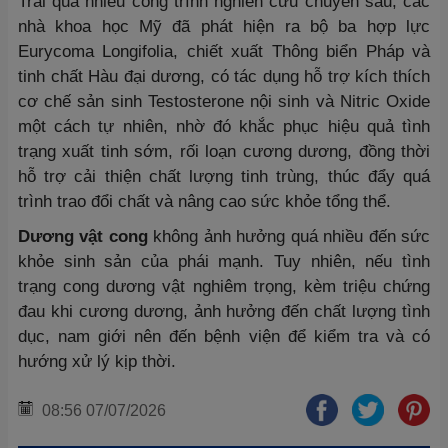
Trải qua nhiều công trình nghiên cứu chuyên sâu, các
nhà khoa học Mỹ đã phát hiện ra bộ ba hợp lực
Eurycoma Longifolia, chiết xuất Thông biển Pháp và
tinh chất Hàu đại dương, có tác dụng hỗ trợ kích thích
cơ chế sản sinh Testosterone nội sinh và Nitric Oxide
một cách tự nhiên, nhờ đó khắc phục hiệu quả tình
trạng xuất tinh sớm, rối loạn cương dương, đồng thời
hỗ trợ cải thiện chất lượng tinh trùng, thúc đẩy quá
trình trao đổi chất và nâng cao sức khỏe tổng thể.
Dương vật cong
không ảnh hưởng quá nhiều đến sức
khỏe sinh sản của phái mạnh. Tuy nhiên, nếu tình
trạng cong dương vật nghiêm trọng, kèm triệu chứng
đau khi cương dương, ảnh hưởng đến chất lượng tình
dục, nam giới nên đến bệnh viện để kiểm tra và có
hướng xử lý kịp thời.
08:56 07/07/2026