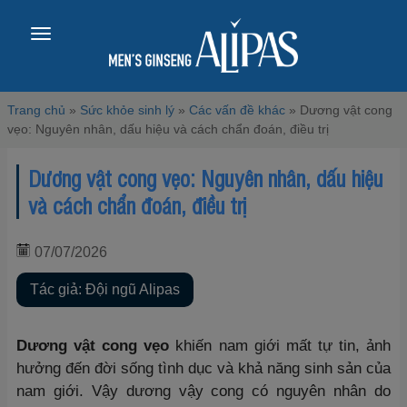
Toggle
navigation
Trang chủ
»
Sức khỏe sinh lý
»
Các vấn đề khác
»
Dương vật cong
vẹo: Nguyên nhân, dấu hiệu và cách chẩn đoán, điều trị
Dương vật cong vẹo: Nguyên nhân, dấu hiệu
và cách chẩn đoán, điều trị
07/07/2026
Tác giả: Đội ngũ Alipas
Dương vật cong vẹo
khiến nam giới mất tự tin, ảnh
hưởng đến đời sống tình dục và khả năng sinh sản của
nam giới. Vậy dương vậy cong có nguyên nhân do