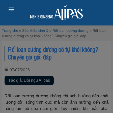
Toggle
navigation
Trang chủ
»
Sức khỏe sinh lý
»
Rối loạn cương dương
»
Rối loạn
cương dương có tự khỏi không? Chuyên gia giải đáp
Rối loạn cương dương có tự khỏi không?
Chuyên gia giải đáp
07/07/2026
Tác giả: Đội ngũ Alipas
Rối loạn cương dương không chỉ ảnh hưởng đến chất
lượng đời sống tình dục mà còn ảnh hưởng đến khả
năng làm bố của nam giới. Tuy nhiên, khi mắc phải