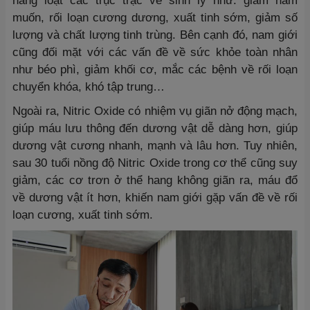
hàng loạt các trục trặc về sinh lý như: giảm ham
muốn, rối loạn cương dương, xuất tinh sớm, giảm số
lượng và chất lượng tinh trùng. Bên cạnh đó, nam giới
cũng đối mặt với các vấn đề về sức khỏe toàn nhân
như béo phì, giảm khối cơ, mắc các bệnh về rối loạn
chuyển khóa, khó tập trung…
Ngoài ra, Nitric Oxide có nhiệm vụ giãn nở động mạch,
giúp máu lưu thông đến dương vật dễ dàng hơn, giúp
dương vật cương nhanh, mạnh và lâu hơn. Tuy nhiên,
sau 30 tuổi nồng độ Nitric Oxide trong cơ thể cũng suy
giảm, các cơ trơn ở thể hang không giãn ra, máu đổ
về dương vật ít hơn, khiến nam giới gặp vấn đề về rối
loạn cương, xuất tinh sớm.