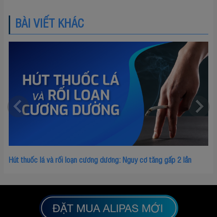
BÀI VIẾT KHÁC
Hút thuốc lá và rối loạn cương dương: Nguy cơ tăng gấp 2 lần