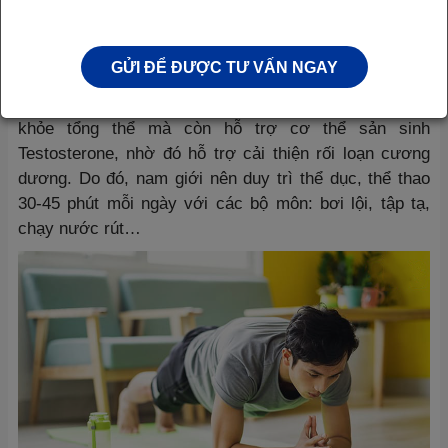
Từ đó, tình trạng rối loạn cương dương dần được cải
thiện một cách tự nhiên, hiệu quả.
GỬI ĐỂ ĐƯỢC TƯ VẤN NGAY
Thể dục, thể thao đều đặn
Hoạt động thể chất không chỉ giúp quý ông duy trì sức
khỏe tổng thể mà còn hỗ trợ cơ thể sản sinh
Testosterone, nhờ đó hỗ trợ cải thiện rối loạn cương
dương. Do đó, nam giới nên duy trì thể dục, thể thao
30-45 phút mỗi ngày với các bộ môn: bơi lội, tập tạ,
chạy nước rút…