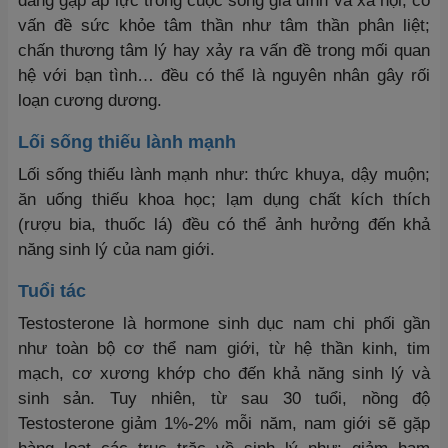
đang gặp áp lực trong cuộc sống gia đình và xã hội; có
vấn đề sức khỏe tâm thần như tâm thần phân liệt;
chấn thương tâm lý hay xảy ra vấn đề trong mối quan
hệ với bạn tình… đều có thể là nguyên nhân gây rối
loạn cương dương.
Lối sống thiếu lành mạnh
Lối sống thiếu lành mạnh như: thức khuya, dậy muộn;
ăn uống thiếu khoa học; lạm dụng chất kích thích
(rượu bia, thuốc lá) đều có thể ảnh hưởng đến khả
năng sinh lý của nam giới.
Tuổi tác
Testosterone là hormone sinh dục nam chi phối gần
như toàn bộ cơ thể nam giới, từ hệ thần kinh, tim
mạch, cơ xương khớp cho đến khả năng sinh lý và
sinh sản. Tuy nhiên, từ sau 30 tuổi, nồng độ
Testosterone giảm 1%-2% mỗi năm, nam giới sẽ gặp