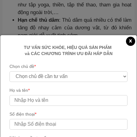
như tập yoga, thiền, tập thể thao, tham gia hoạt
động ngoài trời,…
Hạn chế thủ dâm
: Thủ dâm quá nhiều có thể làm
tăng độ nhạy cảm của dương vật, từ đó khiến
nam giới dễ xuất tinh sớm.
x
Duy trì tập luyện thể dục đều đặn
: Các bài tập
TƯ VẤN SỨC KHỎE, HIỆU QUẢ SẢN PHẨM
kegel, đẩy tạ, bơi lội, cardio,… giúp cải thiện lưu
và CÁC CHƯƠNG TRÌNH ƯU ĐÃI HẤP DẪN
thông máu, tăng cường sức khỏe và sức bền, từ
đó giúp kéo dài thời gian quan hệ.
Chọn chủ đề
*
Họ và tên
*
Số điện thoại
*