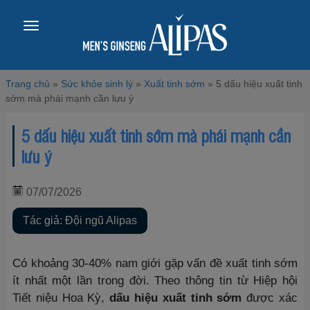
Toggle
navigation
Trang chủ
»
Sức khỏe sinh lý
»
Xuất tinh sớm
»
5 dấu hiệu xuất tinh
sớm mà phái mạnh cần lưu ý
5 dấu hiệu xuất tinh sớm mà phái mạnh cần
lưu ý
07/07/2026
Tác giả: Đội ngũ Alipas
Có khoảng 30-40% nam giới gặp vấn đề xuất tinh sớm
ít nhất một lần trong đời. Theo thông tin từ Hiệp hội
Tiết niệu Hoa Kỳ,
dấu hiệu xuất tinh sớm
được xác