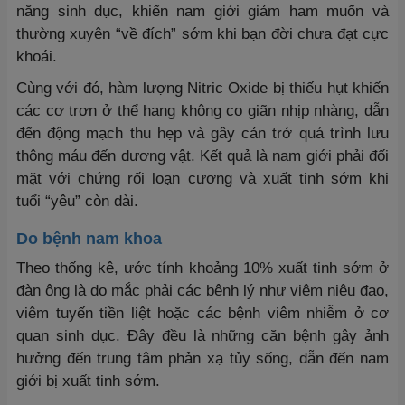
năng sinh dục, khiến nam giới giảm ham muốn và
thường xuyên “về đích” sớm khi bạn đời chưa đạt cực
khoái.
Cùng với đó, hàm lượng Nitric Oxide bị thiếu hụt khiến
các cơ trơn ở thể hang không co giãn nhịp nhàng, dẫn
đến động mạch thu hẹp và gây cản trở quá trình lưu
thông máu đến dương vật. Kết quả là nam giới phải đối
mặt với chứng rối loạn cương và xuất tinh sớm khi
tuổi “yêu” còn dài.
Do bệnh nam khoa
Theo thống kê, ước tính khoảng 10% xuất tinh sớm ở
đàn ông là do mắc phải các bệnh lý như viêm niệu đạo,
viêm tuyến tiền liệt hoặc các bệnh viêm nhiễm ở cơ
quan sinh dục. Đây đều là những căn bệnh gây ảnh
hưởng đến trung tâm phản xạ tủy sống, dẫn đến nam
giới bị xuất tinh sớm.