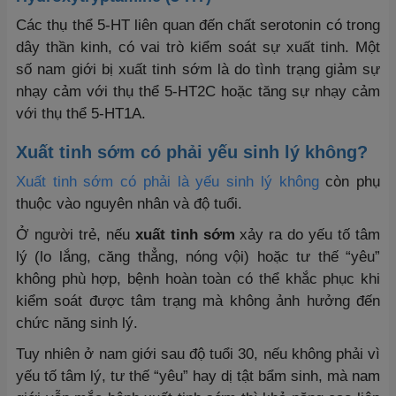
Các thụ thể 5-HT liên quan đến chất serotonin có trong
dây thần kinh, có vai trò kiểm soát sự xuất tinh. Một
số nam giới bị xuất tinh sớm là do tình trạng giảm sự
nhạy cảm với thụ thể 5-HT2C hoặc tăng sự nhạy cảm
với thụ thể 5-HT1A.
Xuất tinh sớm có phải yếu sinh lý không?
Xuất tinh sớm có phải là yếu sinh lý không
còn phụ
thuộc vào nguyên nhân và độ tuổi.
Ở người trẻ, nếu
xuất tinh sớm
xảy ra do yếu tố tâm
lý (lo lắng, căng thẳng, nóng vội) hoặc tư thế “yêu”
không phù hợp, bệnh hoàn toàn có thể khắc phục khi
kiểm soát được tâm trạng mà không ảnh hưởng đến
chức năng sinh lý.
Tuy nhiên ở nam giới sau độ tuổi 30, nếu không phải vì
yếu tố tâm lý, tư thế “yêu” hay dị tật bẩm sinh, mà nam