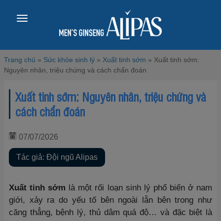
Toggle
navigation
Trang chủ
»
Sức khỏe sinh lý
»
Xuất tinh sớm
»
Xuất tinh sớm:
Nguyên nhân, triệu chứng và cách chẩn đoán
Xuất tinh sớm: Nguyên nhân, triệu chứng và
cách chẩn đoán
07/07/2026
Tác giả: Đội ngũ Alipas
Xuất tinh sớm
là một rối loạn sinh lý phổ biến ở nam
giới, xảy ra do yếu tố bên ngoài lẫn bên trong như
căng thẳng, bệnh lý, thủ dâm quá độ… và đặc biệt là