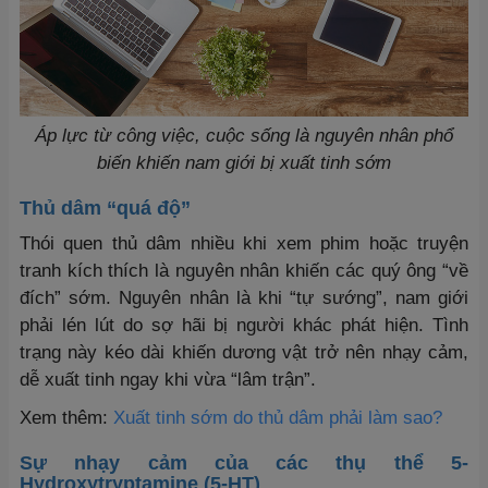
Áp lực từ công việc, cuộc sống là nguyên nhân phổ
biến khiến nam giới bị xuất tinh sớm
Thủ dâm “quá độ”
Thói quen thủ dâm nhiều khi xem phim hoặc truyện
tranh kích thích là nguyên nhân khiến các quý ông “về
đích” sớm. Nguyên nhân là khi “tự sướng”, nam giới
phải lén lút do sợ hãi bị người khác phát hiện. Tình
trạng này kéo dài khiến dương vật trở nên nhạy cảm,
dễ xuất tinh ngay khi vừa “lâm trận”.
Xem thêm:
Xuất tinh sớm do thủ dâm phải làm sao?
Sự nhạy cảm của các thụ thể 5-
Hydroxytryptamine (5-HT)