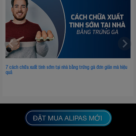
Bao c
 cách chữa xuất tinh sớm tại nhà bằng trứng gà đơn giản mà hiệu
uả