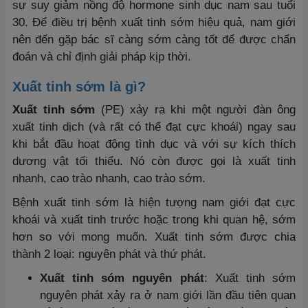
sự suy giảm nồng độ hormone sinh dục nam sau tuổi
30. Để điều trị bệnh xuất tinh sớm hiệu quả, nam giới
nên đến gặp bác sĩ càng sớm càng tốt để được chẩn
đoán và chỉ định giải pháp kịp thời.
Xuất tinh sớm là gì?
Xuất tinh sớm
(PE) xảy ra khi một người đàn ông
xuất tinh dịch (và rất có thể đạt cực khoái) ngay sau
khi bắt đầu hoạt động tình dục và với sự kích thích
dương vật tối thiểu. Nó còn được gọi là xuất tinh
nhanh, cao trào nhanh, cao trào sớm.
Bệnh xuất tinh sớm là hiện tượng nam giới đạt cực
khoái và xuất tinh trước hoặc trong khi quan hệ, sớm
hơn so với mong muốn. Xuất tinh sớm được chia
thành 2 loại: nguyên phát và thứ phát.
Xuất tinh sóm nguyên phát
: Xuất tinh sớm
nguyên phát xảy ra ở nam giới lần đầu tiên quan