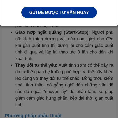
soát tâm trạng của mình khi bắt đầu quan hệ. Theo đó,
hãy:
GỬI ĐỂ ĐƯỢC TƯ VẤN NGAY
Thư giãn
: cố gắng không lo nghĩ đến “nhiệm vụ”
phải kéo dài cuộc yêu.
Giao hợp ngắt quãng (Start-Stop)
: Người phụ
nữ kích thích dương vật của nam giới cho đến
khi gần xuất tinh thì dừng lại cho cảm giác xuất
tinh đi qua và lặp lại thao tác 3 lần cho đến khi
xuất tinh.
Thay đổi tư thế yêu
: Xuất tinh sớm có thể xảy ra
do tư thế quan hệ không phù hợp, vì thế hãy khéo
léo cùng vợ thay đổi tư thế khác. Đồng thời, kiểm
soát tinh thần, cố gắng nghĩ đến những vấn đề
nào đó ngoài “chuyện ấy” để phân tâm, sẽ giúp
giảm cảm giác hưng phấn, kéo dài thời gian xuất
tinh.
Phương pháp phẫu thuật