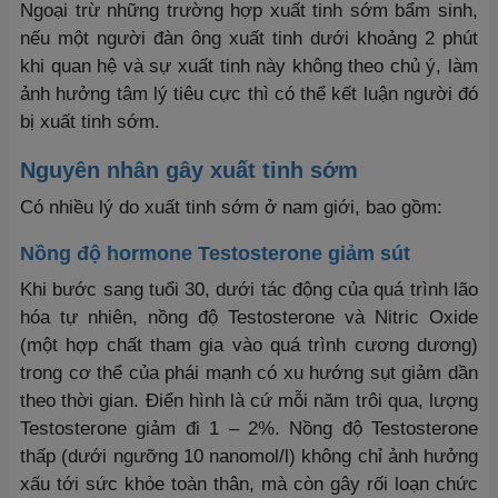
Ngoại trừ những trường hợp xuất tinh sớm bẩm sinh,
nếu một người đàn ông xuất tinh dưới khoảng 2 phút
khi quan hệ và sự xuất tinh này không theo chủ ý, làm
ảnh hưởng tâm lý tiêu cực thì có thể kết luận người đó
bị xuất tinh sớm.
Nguyên nhân gây xuất tinh sớm
Có nhiều lý do xuất tinh sớm ở nam giới, bao gồm:
Nồng độ hormone Testosterone giảm sút
Khi bước sang tuổi 30, dưới tác động của quá trình lão
hóa tự nhiên, nồng độ Testosterone và Nitric Oxide
(một hợp chất tham gia vào quá trình cương dương)
trong cơ thể của phái mạnh có xu hướng sụt giảm dần
theo thời gian. Điển hình là cứ mỗi năm trôi qua, lượng
Testosterone giảm đi 1 – 2%. Nồng độ Testosterone
thấp (dưới ngưỡng 10 nanomol/l) không chỉ ảnh hưởng
xấu tới sức khỏe toàn thân, mà còn gây rối loạn chức