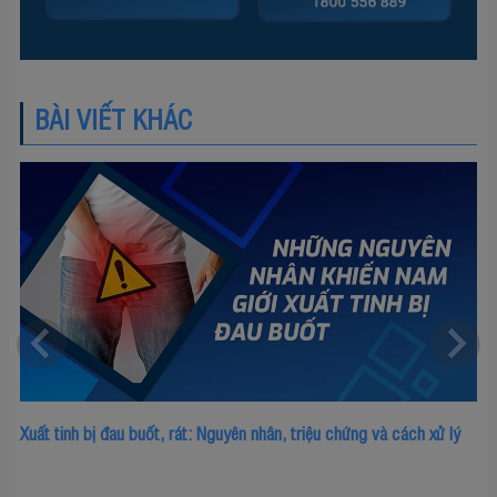
BÀI VIẾT KHÁC
 tinh bị đau buốt, rát: Nguyên nhân, triệu chứng và cách xử lý
Dương 
điều trị