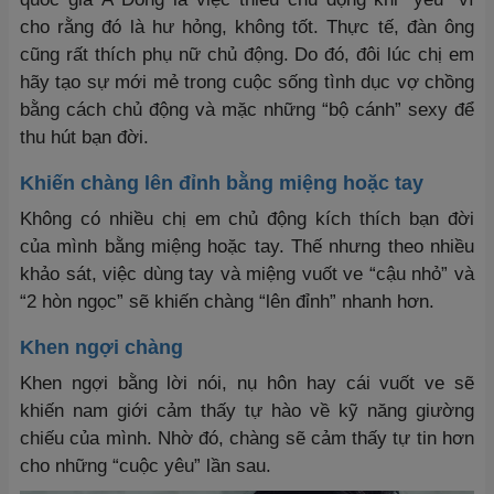
cho rằng đó là hư hỏng, không tốt. Thực tế, đàn ông
cũng rất thích phụ nữ chủ động. Do đó, đôi lúc chị em
hãy tạo sự mới mẻ trong cuộc sống tình dục vợ chồng
bằng cách chủ động và mặc những “bộ cánh” sexy để
thu hút bạn đời.
Khiến chàng lên đỉnh bằng miệng hoặc tay
Không có nhiều chị em chủ động kích thích bạn đời
của mình bằng miệng hoặc tay. Thế nhưng theo nhiều
khảo sát, việc dùng tay và miệng vuốt ve “cậu nhỏ” và
“2 hòn ngọc” sẽ khiến chàng “lên đỉnh” nhanh hơn.
Khen ngợi chàng
Khen ngợi bằng lời nói, nụ hôn hay cái vuốt ve sẽ
khiến nam giới cảm thấy tự hào về kỹ năng giường
chiếu của mình. Nhờ đó, chàng sẽ cảm thấy tự tin hơn
cho những “cuộc yêu” lần sau.