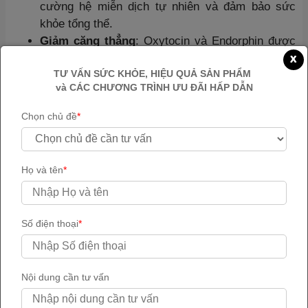
cường hệ miễn dịch tự nhiên và đảm bảo sức
khỏe tổng thể.
Giảm căng thẳng
: Oxytocin và Endorphin được
x
sản sinh trong khi quan hệ tình dục và “lên đỉnh”
TƯ VẤN SỨC KHỎE, HIỆU QUẢ SẢN PHẨM
là các loại hormon giúp nam giới giảm căng thẳng
và CÁC CHƯƠNG TRÌNH ƯU ĐÃI HẤP DẪN
và mệt mỏi vô cùng hiệu quả.
Chọn chủ đề
*
Họ và tên
*
Số điện thoại
*
Nội dung cần tư vấn
Thời gian nam giới cảm nhận được sự “lên đỉnh” là