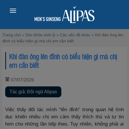
Toggle
navigation
Trang chủ
»
Sức khỏe sinh lý
»
Các vấn đề khác
»
Khi đàn ông lên
đỉnh có biểu hiện gì mà chị em cần biết
Khi đàn ông lên đỉnh có biểu hiện gì mà chị
em cần biết
07/07/2026
Tác giả: Đội ngũ Alipas
Việc thấy đối tác mình “lên đỉnh” trong quan hệ tình
dục khiến nhiều chị em cảm thấy thích thú và tự tin
hơn cho những lần tiếp theo. Tuy nhiên, không phải ai