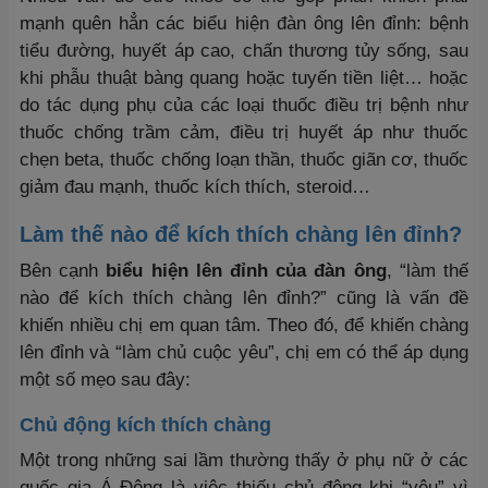
mạnh quên hẳn các biểu hiện đàn ông lên đỉnh: bệnh
tiểu đường, huyết áp cao, chấn thương tủy sống, sau
khi phẫu thuật bàng quang hoặc tuyến tiền liệt… hoặc
do tác dụng phụ của các loại thuốc điều trị bệnh như
thuốc chống trầm cảm, điều trị huyết áp như thuốc
chẹn beta, thuốc chống loạn thần, thuốc giãn cơ, thuốc
giảm đau mạnh, thuốc kích thích, steroid…
Làm thế nào để kích thích chàng lên đỉnh?
Bên cạnh
biểu hiện lên đỉnh của đàn ông
, “làm thế
nào để kích thích chàng lên đỉnh?” cũng là vấn đề
khiến nhiều chị em quan tâm. Theo đó, để khiến chàng
lên đỉnh và “làm chủ cuộc yêu”, chị em có thể áp dụng
một số mẹo sau đây:
Chủ động kích thích chàng
Một trong những sai lầm thường thấy ở phụ nữ ở các
quốc gia Á Đông là việc thiếu chủ động khi “yêu” vì