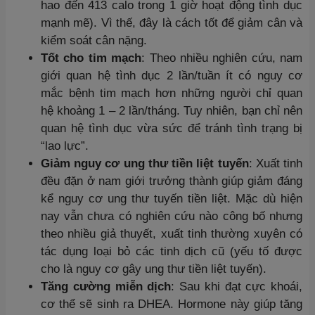
hao đến 413 calo trong 1 giờ hoạt động tình dục
mạnh mẽ). Vì thế, đây là cách tốt để giảm cân và
kiểm soát cân nặng.
Tốt cho tim mạch
: Theo nhiều nghiên cứu, nam
giới quan hệ tình dục 2 lần/tuần ít có nguy cơ
mắc bệnh tim mạch hơn những người chỉ quan
hệ khoảng 1 – 2 lần/tháng. Tuy nhiên, bạn chỉ nên
quan hệ tình dục vừa sức để tránh tình trạng bị
“lao lực”.
Giảm nguy cơ ung thư tiền liệt tuyến
: Xuất tinh
đều đặn ở nam giới trưởng thành giúp giảm đáng
kể nguy cơ ung thư tuyến tiền liệt. Mặc dù hiện
nay vẫn chưa có nghiên cứu nào công bố nhưng
theo nhiều giả thuyết, xuất tinh thường xuyên có
tác dụng loại bỏ các tinh dịch cũ (yếu tố được
cho là nguy cơ gây ung thư tiền liệt tuyến).
Tăng cường miễn dịch
: Sau khi đạt cực khoái,
cơ thể sẽ sinh ra DHEA. Hormone này giúp tăng