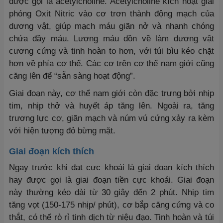
được gọi là acetylcholine. Acetylcholine kích hoạt giải
phóng Oxit Nitric vào cơ trơn thành động mạch của
dương vật, giúp mạch máu giãn nở và nhanh chóng
chứa đầy máu. Lượng máu dồn về làm dương vật
cương cứng và tinh hoàn to hơn, với túi bìu kéo chặt
hơn về phía cơ thể. Các cơ trên cơ thể nam giới cũng
căng lên để “sẵn sàng hoạt động”.
Giai đoạn này, cơ thể nam giới còn đặc trưng bởi nhịp
tim, nhịp thở và huyết áp tăng lên. Ngoài ra, tăng
trương lực cơ, giãn mạch và núm vú cứng xảy ra kèm
với hiện tượng đỏ bừng mặt.
Giai đoạn kích thích
Ngay trước khi đạt cực khoái là giai đoạn kích thích
hay được gọi là giai đoạn tiền cực khoái. Giai đoạn
này thường kéo dài từ 30 giây đến 2 phút. Nhịp tim
tăng vọt (150-175 nhịp/ phút), cơ bắp căng cứng và co
thắt, có thể rò rỉ tinh dịch từ niệu đạo. Tinh hoàn và túi