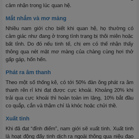
cảm nhận trong lúc quan hệ.
Mắt nhắm và mơ màng
Nhiều nam giới cho biết khi quan hệ, họ thường có
cảm giác như đang ở trong tình trạng bị thôi miên hoặc
bất tỉnh. Do đó nếu tinh tế, chị em có thể nhận thấy
thông qua nét mặt mơ màng của chàng cùng hơi thở
gấp gáp, hổn hển.
Phát ra âm thanh
Theo một số thống kê, có tới 50% đàn ông phát ra âm
thanh rên rỉ khi đạt được cực khoái. Khoảng 20% khi
trải qua cực khoái thì hoàn toàn im lặng, 10% bắt đầu
co quắp, cắn và thậm chí là khóc hoặc chửi thề.
Xuất tinh
Khi đã đạt “đỉnh điểm”, nam giới sẽ xuất tinh. Xuất tinh
là hoạt động đẩy tinh dịch ra ngoài thông qua niệu đạo