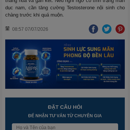
thăng hoa và gắn kết. Nếu nghi ngờ có tình trạng mãn
dục nam, cần tăng cường Testosterone nội sinh cho
chàng trước khi quá muộn.
08:57 07/07/2026
ĐẶT CÂU HỎI
ĐỂ NHẬN TƯ VẤN TỪ CHUYÊN GIA