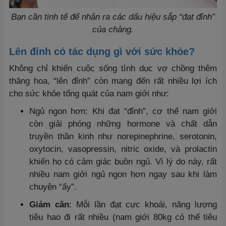
Bạn cần tinh tế để nhận ra các dấu hiệu sắp “đạt đỉnh”
của chàng.
Lên đỉnh có tác dụng gì với sức khỏe?
Không chỉ khiến cuộc sống tình dục vợ chồng thêm
thăng hoa, “lên đỉnh” còn mang đến rất nhiều lợi ích
cho sức khỏe tổng quát của nam giới như:
Ngủ ngon hơn: Khi đạt “đỉnh”, cơ thể nam giới
còn giải phóng những hormone và chất dẫn
truyền thần kinh như norepinephrine, serotonin,
oxytocin, vasopressin, nitric oxide, và prolactin
khiến họ có cảm giác buồn ngủ. Vì lý do này, rất
nhiều nam giới ngủ ngon hơn ngay sau khi làm
chuyện “ấy”.
Giảm cân
: Mỗi lần đạt cực khoái, năng lượng
tiêu hao đi rất nhiều (nam giới 80kg có thể tiêu