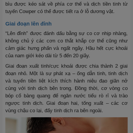
bìu được kéo sát về phía cơ thể và dịch tiền tinh từ
tuyến Cowper có thể được tiết ra ở lỗ dương vật.
Giai đoạn lên đỉnh
“Lên đỉnh” được đánh dấu bằng sự co cơ nhịp nhàng,
không chủ ý các cơn co thắt khắp cơ thể cũng như
cảm giác hưng phấn và ngất ngây. Hầu hết cực khoái
của nam giới kéo dài từ 5 đến 20 giây.
Giai đoạn xuất tinh/cực khoái được chia thành 2 giai
đoạn nhỏ. Một là sự phát xạ – ống dẫn tinh, tinh dịch
và tuyến tiền liệt kích thích hành niệu đạo giãn nở
cùng với tinh dịch bên trong. Đồng thời, cơ vòng co
bóp cổ bàng quang để ngăn nước tiểu rò rỉ và trào
ngược tinh dịch. Giai đoạn hai, tống xuất – các cơ
vùng chậu co lại, đẩy tinh dịch ra bên ngoài.