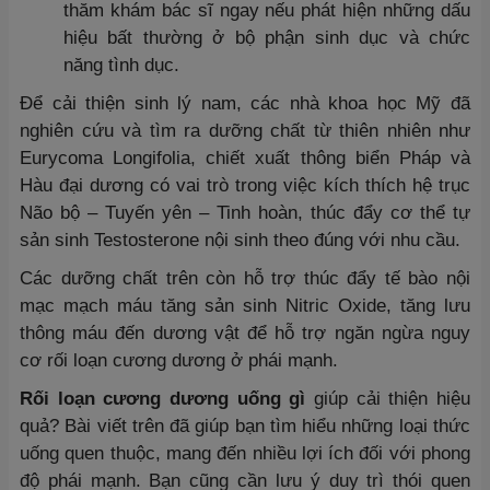
thăm khám bác sĩ ngay nếu phát hiện những dấu
hiệu bất thường ở bộ phận sinh dục và chức
năng tình dục.
Để cải thiện sinh lý nam, các nhà khoa học Mỹ đã
nghiên cứu và tìm ra dưỡng chất từ thiên nhiên như
Eurycoma Longifolia, chiết xuất thông biển Pháp và
Hàu đại dương có vai trò trong việc kích thích hệ trục
Não bộ – Tuyến yên – Tinh hoàn, thúc đẩy cơ thể tự
sản sinh Testosterone nội sinh theo đúng với nhu cầu.
Các dưỡng chất trên còn hỗ trợ thúc đẩy tế bào nội
mạc mạch máu tăng sản sinh Nitric Oxide, tăng lưu
thông máu đến dương vật để hỗ trợ ngăn ngừa nguy
cơ rối loạn cương dương ở phái mạnh.
Rối loạn cương dương uống gì
giúp cải thiện hiệu
quả? Bài viết trên đã giúp bạn tìm hiểu những loại thức
uống quen thuộc, mang đến nhiều lợi ích đối với phong
độ phái mạnh. Bạn cũng cần lưu ý duy trì thói quen