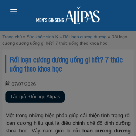
Toggle
navigation
Trang chủ
»
Sức khỏe sinh lý
»
Rối loạn cương dương
»
Rối loạn
cương dương uống gì hết? 7 thức uống theo khoa học
Rối loạn cương dương uống gì hết? 7 thức
uống theo khoa học
07/07/2026
Tác giả: Đội ngũ Alipas
Một trong những biện pháp giúp cải thiện tình trạng rối
loạn cương hiệu quả là điều chỉnh chế độ dinh dưỡng
khoa học. Vậy nam giới bị
rối loạn cương dương