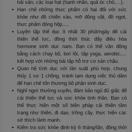
hải sản, các loại hạt (hạnh nhân, quả óc chó,…).
Hạn chế những thực phẩm có hại đối với sức
khỏe như đồ chiên xào, mỡ động vật, đồ ngọt,
thực phẩm đóng hộp,…
Luyện tập thể dục ít nhất 30 phút/ngày để cải
thiện thể lực, đồng thời thúc đẩy điều hòa
hormone sinh dục nam. Bạn có thể vận động
bằng cách chạy bộ, bơi lội, tập yoga, aerobic,…
kết hợp với những bài tập hỗ trợ cơ sàn chậu.
Quan hệ tình dục với tần suất phù hợp, chung
thủy 1 vợ 1 chồng, tránh lạm dụng việc thủ dâm
để hạn chế tổn thương bộ phận sinh dục.
Nghỉ ngơi thường xuyên, đảm bảo ngủ đủ giấc để
cải thiện thể lực và sức khỏe tinh thần. Bạn có
thể thực hiện một số biện pháp cải thiện tâm
trạng như thiền, đi dạo, trồng cây, thực hiện các
sở thích lành mạnh.
Kiểm tra sức khỏe định kỳ 6 tháng/lần, đồng thời