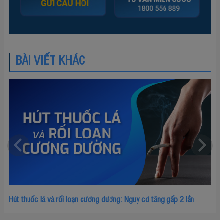
BÀI VIẾT KHÁC
Hút thuốc lá và rối loạn cương dương: Nguy cơ tăng gấp 2 lần