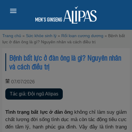
Toggle
navigation
Trang chủ
»
Sức khỏe sinh lý
»
Rối loạn cương dương
»
Bệnh bất
lực ở đàn ông là gì? Nguyên nhân và cách điều trị
Bệnh bất lực ở đàn ông là gì? Nguyên nhân
và cách điều trị
07/07/2026
Tác giả: Đội ngũ Alipas
Tình trạng bất lực ở đàn ôn
g không chỉ làm suy giảm
chất lượng đời sống tình dục mà còn tác động tiêu cực
đến tâm lý, hạnh phúc gia đình. Vậy đây là tình trạng