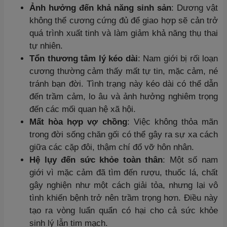
Ảnh hưởng đến khả năng sinh sản
: Dương vật
không thể cương cứng đủ để giao hợp sẽ cản trở
quá trình xuất tinh và làm giảm khả năng thụ thai
tự nhiên.
Tổn thương tâm lý kéo dài
: Nam giới bị rối loạn
cương thường cảm thấy mất tự tin, mặc cảm, né
tránh bạn đời. Tình trạng này kéo dài có thể dẫn
đến trầm cảm, lo âu và ảnh hưởng nghiêm trọng
đến các mối quan hệ xã hội.
Mất hòa hợp vợ chồng
: Việc không thỏa mãn
trong đời sống chăn gối có thể gây ra sự xa cách
giữa các cặp đôi, thậm chí đổ vỡ hôn nhân.
Hệ lụy đến sức khỏe toàn thân
: Một số nam
giới vì mặc cảm đã tìm đến rượu, thuốc lá, chất
gây nghiện như một cách giải tỏa, nhưng lại vô
tình khiến bệnh trở nên trầm trọng hơn. Điều này
tạo ra vòng luẩn quẩn có hại cho cả sức khỏe
sinh lý lẫn tim mạch.