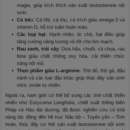
magie, giúp kích thích sản xuất testosterone nội
sinh.
Cá bé
o: Cá hồi, cá thu, cá trích giàu omega-3 và
vitamin D, hỗ trợ tuần hoàn máu.
Các loại hạt
: Hạnh nhân, óc chó, hạt điều giúp
tăng cường năng lượng và tốt cho tim mạch.
Rau xanh, trái cây
: Dưa hấu, chuối, cà chua, rau
bina giàu chất chống oxy hóa, cải thiện chức
năng nội mô.
Thực phẩm giàu L-arginine
: Thịt đỏ, thịt gà, đậu
nành và các loại đậu khác giúp thúc đẩy sản sinh
nitric oxide tự nhiên.
Ngoài ra, nam giới có thể bổ sung các tinh chất thiên
nhiên như Eurycoma Longifolia, chiết xuất thông biển
Pháp và Hàu đại dương, đã được nghiên cứu có khả
năng tác động đến hệ trục Não bộ – Tuyến yên – Tinh
hoàn, thúc đẩy cơ thể sản xuất testosterone nội sinh