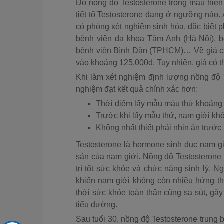
Đo nồng độ Testosterone trong máu hiện
tiết tố Testosterone đang ở ngưỡng nào. 
có phòng xét nghiệm sinh hóa, đặc biệt p
bệnh viện đa khoa Tâm Anh (Hà Nội), 
bệnh viện Bình Dân (TPHCM)… Về giá cả,
vào khoảng 125.000đ. Tuy nhiên, giá có t
Khi làm xét nghiệm định lượng nồng độ 
nghiệm đạt kết quả chính xác hơn:
Thời điểm lấy mẫu máu thử khoảng t
Trước khi lấy mẫu thử, nam giới kh
Không nhất thiết phải nhịn ăn trước 
Testosterone là hormone sinh dục nam giữ
sản của nam giới. Nồng độ Testosterone
trì tốt sức khỏe và chức năng sinh lý. N
khiến nam giới không còn nhiều hứng thú
thời sức khỏe toàn thân cũng sa sút, gâ
tiểu đường.
Sau tuổi 30, nồng độ Testosterone trun