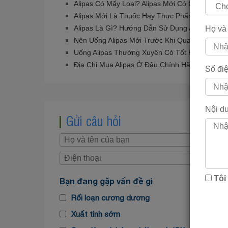
Alipas Có Mấy Loại? Alipas Mới Có Gì Vượt Trộ
Alipas Mới Là Thuốc Hay Thực Phẩm Chức Nă
Alipas Là Gì? Hướng Dẫn Sử Dụng Alipas Mới?
Họ và
Nên Uống Alipas Mới Trước Khi Quan Hệ Bao 
Uống Alipas Thường Xuyên Có Tốt Không?
Địa Chỉ Mua Alipas Ở Đâu Chính Hãng? Giá Ba
Số điệ
Nội d
Gửi câu hỏi
Tôi
Bạn đang gặp vấn đề gì
Rối loạn cương dương
Xuất tinh sớm