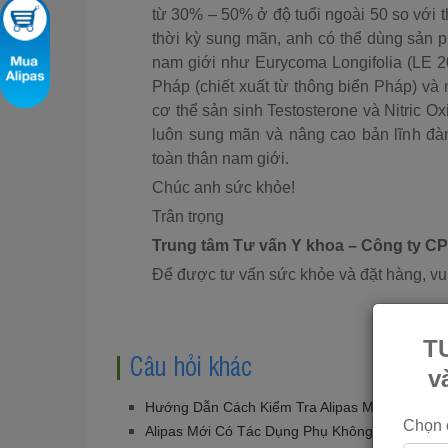
từ 30% – 50% ở độ tuổi ngoài 50 so với th
thời kỳ sung mãn, anh có thể dùng sản p
nam giới như Eurycoma Longifolia (LE 20
Pháp (chiết xuất từ thông biển Pháp) và 
cơ thể sản sinh Testosterone và Nitric Oxi
luôn sung mãn và nâng cao bản lĩnh đàn
toàn thân nam giới.
Chúc anh sức khỏe!
Trân trọng
Trung tâm Tư vấn Y khoa – Công ty 
Để được tư vấn sức khỏe và đặt hàng, vui
T
Câu hỏi khác
v
Hướng Dẫn Cách Kiểm Tra Alipas Mới Chính H
Chọn 
Alipas Mới Có Tác Dụng Phụ Không?