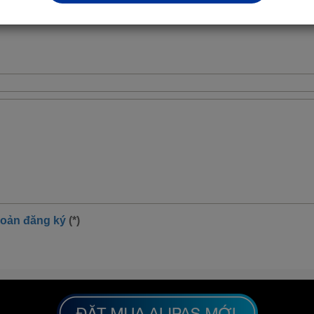
n)
hoản đăng ký
(*)