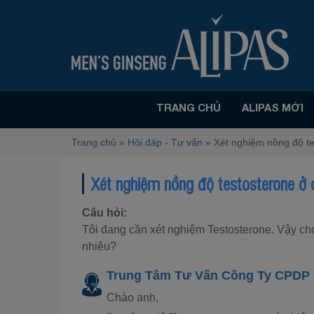
TRANG CHỦ
ALIPAS MỚI
Trang chủ
»
Hỏi đáp - Tư vấn
»
Xét nghiệm nồng độ t
Xét nghiệm nồng độ testosterone ở
Câu hỏi:
Tôi đang cần xét nghiệm Testosterone. Vậy cho
nhiêu?
Trung Tâm Tư Vấn Công Ty CPDP 
Chào anh,