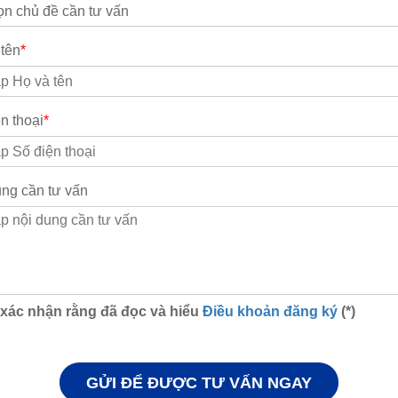
i Hơn?
ng?
 tên
*
Lâu Cho Hiệu Quả?
o Nhiêu Tiền?
n thoại
*
ung cần tư vấn
 xác nhận rằng đã đọc và hiểu
Điều khoản đăng ký
(*)
GỬI ĐỂ ĐƯỢC TƯ VẤN NGAY