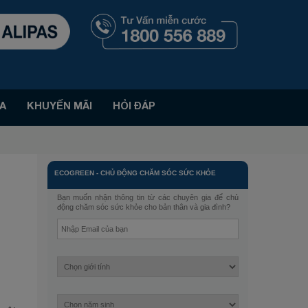
A
KHUYẾN MÃI
HỎI ĐÁP
ECOGREEN
-
CHỦ ĐỘNG CHĂM SÓC SỨC KHỎE
Bạn muốn nhận thông tin từ các chuyên gia để chủ
động chăm sóc sức khỏe cho bản thân và gia đình?