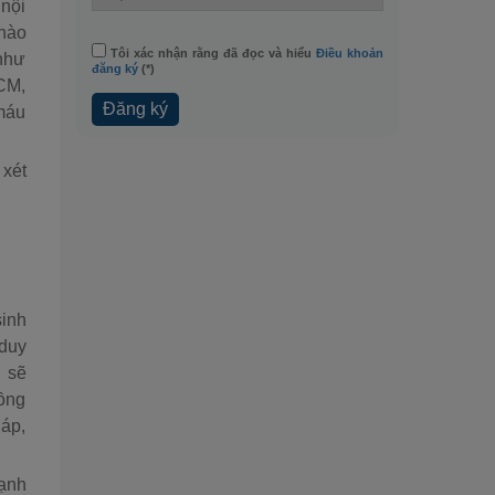
 nội
 nào
Tôi xác nhận rằng đã đọc và hiểu
Điều khoản
 như
đăng ký
(*)
CM,
 máu
 xét
sinh
 duy
l sẽ
đồng
 áp,
mạnh