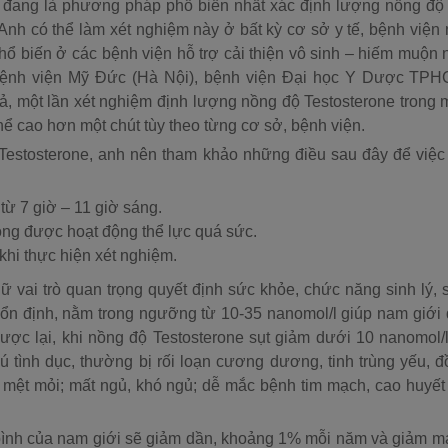
 đang là phương pháp phổ biến nhất xác định lượng nồng độ
Anh có thể làm xét nghiệm này ở bất kỳ cơ sở y tế, bệnh viện
hổ biến ở các bệnh viện hỗ trợ cải thiện vô sinh – hiếm muộn
bệnh viện Mỹ Đức (Hà Nội), bệnh viện Đại học Y Dược TPH
 một lần xét nghiệm định lượng nồng độ Testosterone trong
hể cao hơn một chút tùy theo từng cơ sở, bệnh viện.
Testosterone, anh nên tham khảo những điều sau đây để việc
ừ 7 giờ – 11 giờ sáng.
ông được hoạt động thể lực quá sức.
khi thực hiện xét nghiệm.
 vai trò quan trọng quyết định sức khỏe, chức năng sinh lý, 
 ổn định, nằm trong ngưỡng từ 10-35 nanomol/l giúp nam giới
gược lại, khi nồng độ Testosterone sụt giảm dưới 10 nanomol/
 tình dục, thường bị rối loạn cương dương, tinh trùng yếu, 
y mệt mỏi; mất ngủ, khó ngủ; dễ mắc bệnh tim mạch, cao huyết
g bình của nam giới sẽ giảm dần, khoảng 1% mỗi năm và giảm 