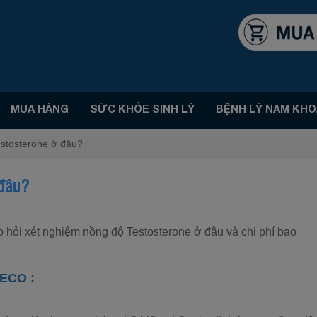
MUA HÀNG
SỨC KHỎE SINH LÝ
BỆNH LÝ NAM KHO
estosterone ở đâu?
 đâu?
 hỏi xét nghiệm nồng độ Testosterone ở đâu và chi phí bao
ECO :