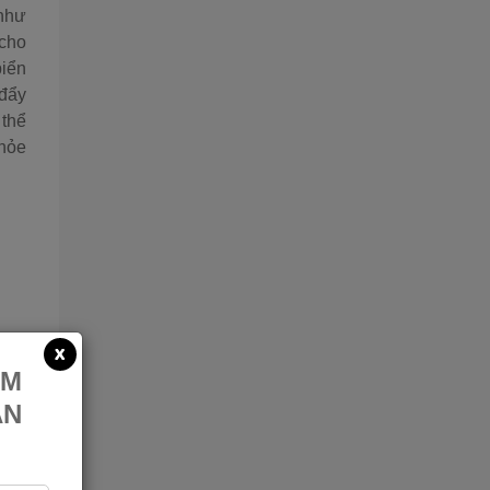
 như
 cho
biển
 đẩy
 thể
khỏe
x
ẨM
ẪN