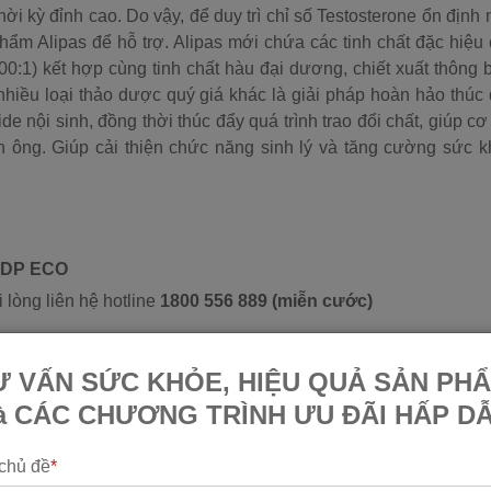
ời kỳ đỉnh cao. Do vậy, để duy trì chỉ số Testosterone ổn định
hẩm Alipas để hỗ trợ. Alipas mới chứa các tinh chất đặc hiệu
0:1) kết hợp cùng tinh chất hàu đại dương, chiết xuất thông 
nhiều loại thảo dược quý giá khác là giải pháp hoàn hảo thúc
de nội sinh, đồng thời thúc đẩy quá trình trao đổi chất, giúp cơ
 ông. Giúp cải thiện chức năng sinh lý và tăng cường sức 
CPDP ECO
 lòng liên hệ hotline
1800 556 889 (miễn cước)
Ư VẤN SỨC KHỎE, HIỆU QUẢ SẢN PH
à CÁC CHƯƠNG TRÌNH ƯU ĐÃI HẤP D
ãng
chủ đề
*