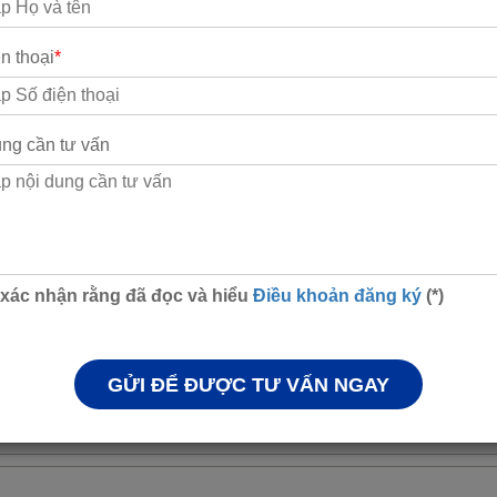
n thoại
*
ung cần tư vấn
 xác nhận rằng đã đọc và hiểu
Điều khoản đăng ký
(*)
n)
GỬI ĐỂ ĐƯỢC TƯ VẤN NGAY