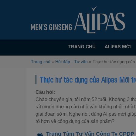
TRANG CHỦ
ALIPAS MỚI
Trang chủ
»
Hỏi đáp - Tư vấn
»
Thực hư tác dụng của 
Thực hư tác dụng của Alipas Mới tr
Câu hỏi:
Chào chuyên gia, tôi năm 52 tuổi. Khoảng 3 th
rất muốn nhưng cậu nhỏ vẫn không nhúc nhích. 
giai đoạn sớm. Nghe nói, dùng Alipas mới giúp
rõ hơn về công dụng của sản phẩm?
Trung Tâm Tư Vấn Công Ty CPDP 