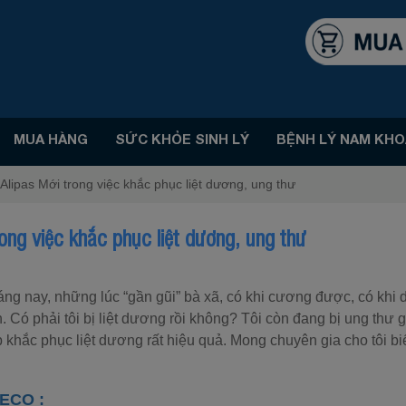
MUA HÀNG
SỨC KHỎE SINH LÝ
BỆNH LÝ NAM KHO
Alipas Mới trong việc khắc phục liệt dương, ung thư
ong việc khắc phục liệt dương, ung thư
áng nay, những lúc “gần gũi” bà xã, có khi cương được, có khi 
Có phải tôi bị liệt dương rồi không? Tôi còn đang bị ung thư 
 khắc phục liệt dương rất hiệu quả. Mong chuyên gia cho tôi bi
ECO :