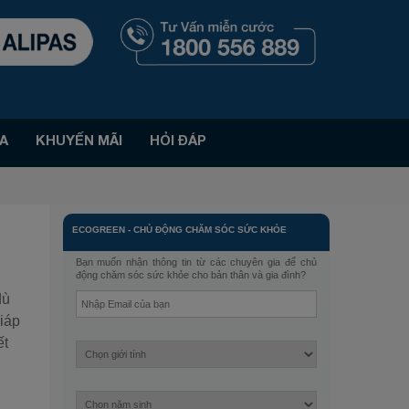
A
KHUYẾN MÃI
HỎI ĐÁP
ECOGREEN
-
CHỦ ĐỘNG CHĂM SÓC SỨC KHỎE
Bạn muốn nhận thông tin từ các chuyên gia để chủ
động chăm sóc sức khỏe cho bản thân và gia đình?
dù
giáp
ết