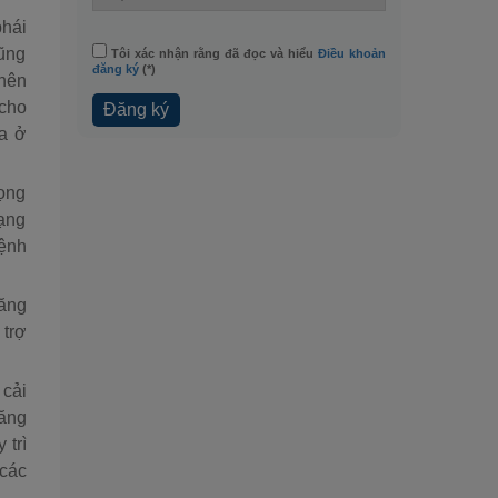
phái
cũng
Tôi xác nhận rằng đã đọc và hiểu
Điều khoản
đăng ký
(*)
 nên
 cho
ữa ở
rọng
rạng
bệnh
tăng
 trợ
 cải
tăng
 trì
 các