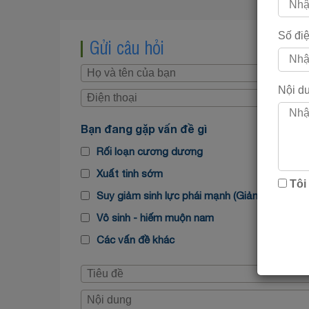
Số điệ
Gửi câu hỏi
Nội d
Bạn đang gặp vấn đề gì
Rối loạn cương dương
Xuất tinh sớm
Tôi
Suy giảm sinh lực phái mạnh (Giảm ham muố
Vô sinh - hiếm muộn nam
Các vấn đề khác