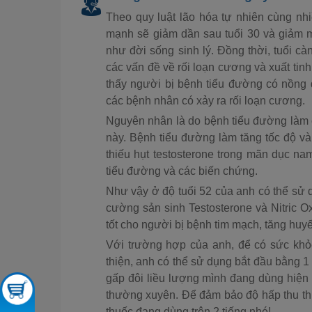
Theo quy luật lão hóa tự nhiên cùng nhi
mạnh sẽ giảm dần sau tuổi 30 và giảm 
như đời sống sinh lý. Đồng thời, tuổi c
các vấn đề về rối loạn cương và xuất tin
thấy người bị bệnh tiểu đường có nồng 
các bệnh nhân có xảy ra rối loạn cương.
Nguyên nhân là do bệnh tiểu đường làm cá
này. Bệnh tiểu đường làm tăng tốc độ và
thiếu hụt testosterone trong mãn dục n
tiểu đường và các biến chứng.
Như vậy ở độ tuổi 52 của anh có thể sử d
cường sản sinh Testosterone và Nitric Ox
tốt cho người bị bệnh tim mạch, tăng huyế
Với trường hợp của anh, để có sức khỏe
thiện, anh có thể sử dụng bắt đầu bằng 1 
gấp đôi liều lượng mình đang dùng hiện t
thường xuyên. Để đảm bảo độ hấp thu thu
thuốc đang dùng trên 2 tiếng nhé!