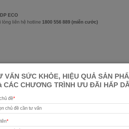
CPDP ECO
 lòng liên hệ hotline
1800 556 889 (miễn cước)
ãng
Ư VẤN SỨC KHỎE, HIỆU QUẢ SẢN PH
i Hơn?
à CÁC CHƯƠNG TRÌNH ƯU ĐÃI HẤP D
ng?
chủ đề
*
Lâu Cho Hiệu Quả?
o Nhiêu Tiền?
 tên
*