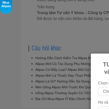
Trân trọng
Trung tâm Tư vấn Y khoa – Công ty 
Để được tư vấn sức khỏe và đặt hàng, vui
Câu hỏi khác
Hướng Dẫn Cách Kiểm Tra Alipas Mới Chính H
T
Alipas Mới Có Tác Dụng Phụ Không?
Alipas Có Mấy Loại? Alipas Mới Có Gì Vượt Trộ
v
Alipas Mới Là Thuốc Hay Thực Phẩm Chức Nă
Alipas Là Gì? Hướng Dẫn Sử Dụng Alipas Mới?
Chọn 
Nên Uống Alipas Mới Trước Khi Quan Hệ Bao 
Uống Alipas Thường Xuyên Có Tốt Không?
Địa Chỉ Mua Alipas Ở Đâu Chính Hãng? Giá Ba
Họ và