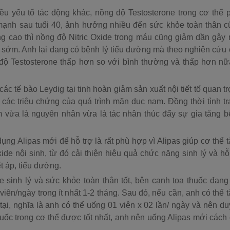
ều yếu tố tác động khác, nồng độ Testosterone trong cơ thể 
mạnh sau tuổi 40, ảnh hưởng nhiều đến sức khỏe toàn thân 
àng cao thì nồng độ Nitric Oxide trong máu cũng giảm dần gây
h sớm. Anh lại đang có bệnh lý tiểu đường mà theo nghiên cứu
độ Testosterone thấp hơn so với bình thường và thấp hơn n
c tế bào Leydig tại tinh hoàn giảm sản xuất nội tiết tố quan t
 các triệu chứng của quá trình mãn dục nam. Đồng thời tình t
am vừa là nguyên nhân vừa là tác nhân thúc đẩy sự gia tăng 
ụng Alipas mới để hỗ trợ là rất phù hợp vì Alipas giúp cơ thể 
ide nội sinh, từ đó cải thiện hiệu quả chức năng sinh lý và hỗ
t áp, tiểu đường.
 sinh lý và sức khỏe toàn thân tốt, bên cạnh toa thuốc đang
viên/ngày trong ít nhất 1-2 tháng. Sau đó, nếu cần, anh có thể 
ại, nghĩa là anh có thể uống 01 viên x 02 lần/ ngày và nên duy
ốc trong cơ thể được tốt nhất, anh nên uống Alipas mới cách