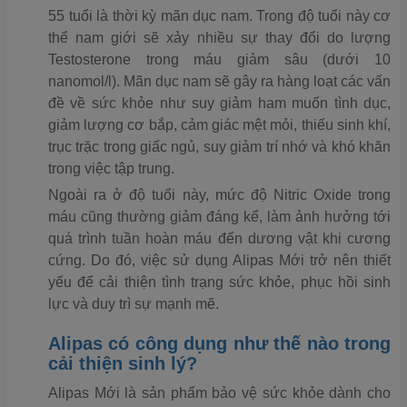
55 tuổi là thời kỳ mãn dục nam. Trong độ tuổi này cơ
thể nam giới sẽ xảy nhiều sự thay đổi do lượng
Testosterone trong máu giảm sâu (dưới 10
nanomol/l). Mãn dục nam sẽ gây ra hàng loạt các vấn
đề về sức khỏe như suy giảm ham muốn tình dục,
giảm lượng cơ bắp, cảm giác mệt mỏi, thiếu sinh khí,
trục trặc trong giấc ngủ, suy giảm trí nhớ và khó khăn
trong việc tập trung.
Ngoài ra ở độ tuổi này, mức độ Nitric Oxide trong
máu cũng thường giảm đáng kể, làm ảnh hưởng tới
quá trình tuần hoàn máu đến dương vật khi cương
cứng. Do đó, việc sử dụng Alipas Mới trở nên thiết
yếu để cải thiện tình trạng sức khỏe, phục hồi sinh
lực và duy trì sự mạnh mẽ.
Alipas có công dụng như thế nào trong
cải thiện sinh lý?
Alipas Mới là sản phẩm bảo vệ sức khỏe dành cho