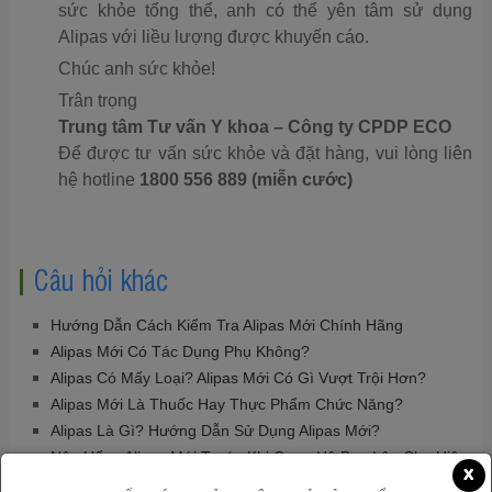
sức khỏe tổng thể, anh có thể yên tâm sử dụng
Alipas với liều lượng được khuyến cáo.
Chúc anh sức khỏe!
Trân trọng
Trung tâm Tư vấn Y khoa – Công ty CPDP ECO
Để được tư vấn sức khỏe và đặt hàng, vui lòng liên
hệ hotline
1800 556 889 (miễn cước)
Câu hỏi khác
Hướng Dẫn Cách Kiểm Tra Alipas Mới Chính Hãng
Alipas Mới Có Tác Dụng Phụ Không?
Alipas Có Mấy Loại? Alipas Mới Có Gì Vượt Trội Hơn?
Alipas Mới Là Thuốc Hay Thực Phẩm Chức Năng?
Alipas Là Gì? Hướng Dẫn Sử Dụng Alipas Mới?
Nên Uống Alipas Mới Trước Khi Quan Hệ Bao Lâu Cho Hiệu
x
Quả?