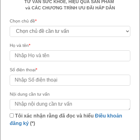
TƯ VẤN SỨC KHỎE, HIỆU QUẢ SẢN PHẨM
Uống Alipas Thường Xuyên Có Tốt Không?
và CÁC CHƯƠNG TRÌNH ƯU ĐÃI HẤP DẪN
Địa Chỉ Mua Alipas Ở Đâu Chính Hãng? Giá Bao Nhiêu
Tiền?
Chọn chủ đề
*
Họ và tên
*
Gửi câu hỏi
Số điện thoại
*
Bạn đang gặp vấn đề gì
Nội dung cần tư vấn
Rối loạn cương dương
Xuất tinh sớm
Tôi xác nhận rằng đã đọc và hiểu
Điều khoản
Suy giảm sinh lực phái mạnh (Giảm ham muốn)
đăng ký
(*)
Vô sinh - hiếm muộn nam