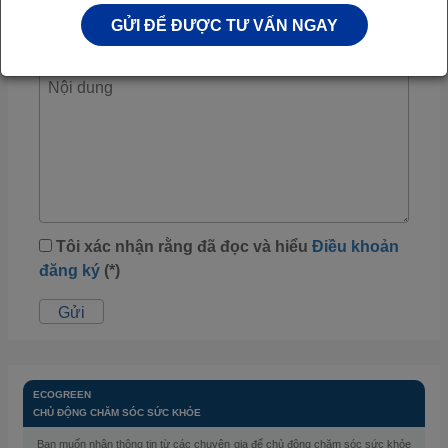
Các vấn đề khác
GỬI ĐỂ ĐƯỢC TƯ VẤN NGAY
Tôi xác nhận rằng đã đọc và hiểu
Điều khoản
đăng ký
(*)
ECOGREEN
-
CHỦ ĐỘNG CHĂM SÓC SỨC KHỎE
Bạn muốn nhận thông tin từ các chuyên gia để chủ động chăm sóc sức khỏe