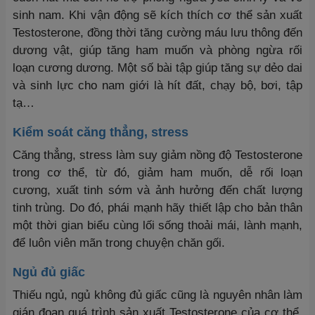
sinh nam. Khi vận động sẽ kích thích cơ thể sản xuất
Testosterone, đồng thời tăng cường máu lưu thông đến
dương vật, giúp tăng ham muốn và phòng ngừa rối
loạn cương dương. Một số bài tập giúp tăng sự dẻo dai
và sinh lực cho nam giới là hít đất, chạy bộ, bơi, tập
tạ…
Kiểm soát căng thẳng, stress
Căng thẳng, stress làm suy giảm nồng độ Testosterone
trong cơ thể, từ đó, giảm ham muốn, dễ rối loạn
cương, xuất tinh sớm và ảnh hưởng đến chất lượng
tinh trùng. Do đó, phái mạnh hãy thiết lập cho bản thân
một thời gian biểu cùng lối sống thoải mái, lành mạnh,
để luôn viên mãn trong chuyện chăn gối.
Ngủ đủ giấc
Thiếu ngủ, ngủ không đủ giấc cũng là nguyên nhân làm
gián đoạn quá trình sản xuất Testosterone của cơ thể,