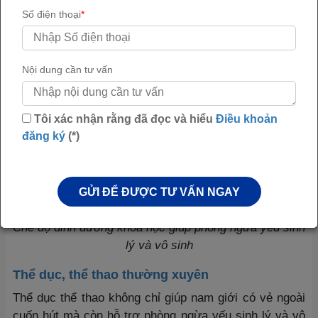
cồn; từ bỏ thuốc lá và các sản phẩm chứa nicotine.
Số điện thoại
*
Nội dung cần tư vấn
Tôi xác nhận rằng đã đọc và hiểu
Điều khoản
đăng ký
(*)
GỬI ĐỂ ĐƯỢC TƯ VẤN NGAY
Chế độ dinh dưỡng khoa học giúp phòng ngừa yếu sinh
lý và vô sinh
Thể dục, thể thao thường xuyên
Thể dục thể thao không chỉ giúp nam giới có vẻ ngoài
cuốn hút mà còn hỗ trợ phòng ngừa yếu sinh lý và vô