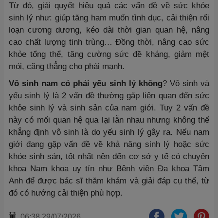
Từ đó, giải quyết hiệu quả các vấn đề về sức khỏe
sinh lý như: giúp tăng ham muốn tình dục, cải thiện rối
loạn cương dương, kéo dài thời gian quan hệ, nâng
cao chất lượng tinh trùng… Đồng thời, nâng cao sức
khỏe tổng thể, tăng cường sức đề kháng, giảm mệt
mỏi, căng thẳng cho phái mạnh.
Vô sinh nam có phải yếu sinh lý không
? Vô sinh và
yếu sinh lý là 2 vấn đề thường gặp liên quan đến sức
khỏe sinh lý và sinh sản của nam giới. Tuy 2 vấn đề
này có mối quan hệ qua lại lẫn nhau nhưng không thể
khẳng định vô sinh là do yếu sinh lý gây ra. Nếu nam
giới đang gặp vấn đề về khả năng sinh lý hoặc sức
khỏe sinh sản, tốt nhất nên đến cơ sở y tế có chuyên
khoa Nam khoa uy tín như Bệnh viện Đa khoa Tâm
Anh để được bác sĩ thăm khám và giải đáp cụ thể, từ
đó có hướng cải thiện phù hợp.
06:38 29/07/2026