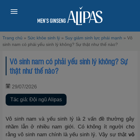
Toggle
navigation
Trang chủ
»
Sức khỏe sinh lý
»
Suy giảm sinh lực phái mạnh
»
Vô
sinh nam có phải yếu sinh lý không? Sự thật như thế nào?
Vô sinh nam có phải yếu sinh lý không? Sự
thật như thế nào?
29/07/2026
Tác giả: Đội ngũ Alipas
Vô sinh nam và yếu sinh lý là 2 vấn đề thường gây
nhầm lẫn ở nhiều nam giới. Có không ít người cho
rằng vô sinh nam chính là yếu sinh lý. Vậy sự thật
vô