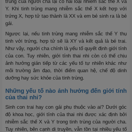
trùng của người cha lại có hai loại nhiễm sắc thể X và
Y. Khi tinh trùng mang nhiễm sắc thể X kết hợp với
trứng X, hợp tử tạo thành là XX và em bé sinh ra là bé
gái.
Ngược lại, nếu tinh trùng mang nhiễm sắc thể Y thụ
tinh với trứng, hợp tử sẽ là XY và kết quả là bé trai.
Như vậy, người cha chính là yếu tố quyết định giới tính
của con. Tuy nhiên, giới tính thai nhi còn có thể chịu
ảnh hưởng gián tiếp từ các yếu tố tự nhiên khác như
môi trường âm đạo, thời điểm quan hệ, chế độ dinh
dưỡng hay sức khỏe của tinh trùng.
Những yếu tố nào ảnh hưởng đến giới tính
của thai nhi?
Sinh con trai hay con gái phụ thuộc vào ai? Dưới góc
độ khoa học, giới tính của thai nhi được xác định bởi
nhiễm sắc thể X và Y trong tinh trùng của người cha.
Tuy nhiên, bên cạnh di truyền, vẫn tồn tại nhiều yếu tố