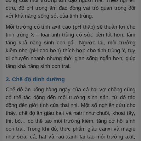
động của môi trường âm đạo người mẹ. Theo nghiên
cứu, độ pH trong âm đạo đóng vai trò quan trọng đối
với khả năng sống sót của tinh trùng.
Môi trường có tính axit cao (pH thấp) sẽ thuận lợi cho
tinh trùng X – loại tinh trùng có sức bền tốt hơn, làm
tăng khả năng sinh con gái. Ngược lại, môi trường
kiềm nhẹ (pH cao hơn) thích hợp cho tinh trùng Y, tuy
di chuyển nhanh nhưng thời gian sống ngắn hơn, giúp
tăng khả năng sinh con trai.
3. Chế độ dinh dưỡng
Chế độ ăn uống hàng ngày của cả hai vợ chồng cũng
có thể tác động đến môi trường sinh sản, từ đó tác
động đến giới tính của thai nhi. Một số nghiên cứu cho
thấy, chế độ ăn giàu kali và natri như chuối, khoai tây,
thịt bò… có thể tạo môi trường kiềm, tăng cơ hội sinh
con trai. Trong khi đó, thực phẩm giàu canxi và magie
như sữa, cá, hạt và rau xanh lại tạo môi trường axit,