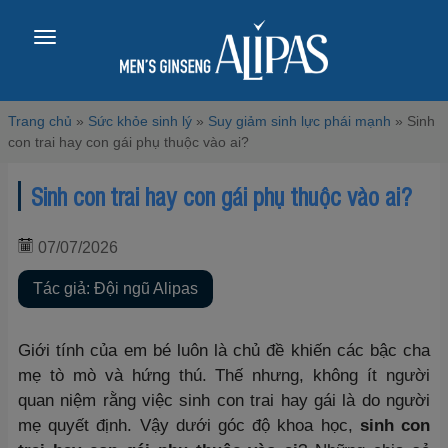
Toggle
navigation
Trang chủ
»
Sức khỏe sinh lý
»
Suy giảm sinh lực phái mạnh
»
Sinh
con trai hay con gái phụ thuộc vào ai?
Sinh con trai hay con gái phụ thuộc vào ai?
07/07/2026
Tác giả: Đội ngũ Alipas
Giới tính của em bé luôn là chủ đề khiến các bậc cha
mẹ tò mò và hứng thú. Thế nhưng, không ít người
quan niệm rằng việc sinh con trai hay gái là do người
mẹ quyết định. Vậy dưới góc độ khoa học,
sinh con