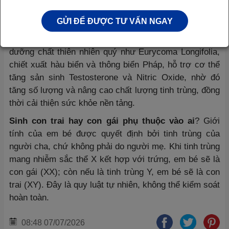
Tuy nhiên, thay vì lo lắng hay đặt nặng vấn đề giới
GỬI ĐỂ ĐƯỢC TƯ VẤN NGAY
tính, cha mẹ nên tập trung chăm sóc sức khỏe sinh
sản bằng lối sống lành mạnh và chủ động bổ sung các
dưỡng chất thiên nhiên quý như Eurycoma Longifolia,
chiết xuất hàu biển và thông biển Pháp, hỗ trợ cơ thể
tăng sản sinh Testosterone và Nitric Oxide, nhờ đó
tăng số lượng và nâng cao chất lượng tinh trùng, đồng
thời cải thiện sức khỏe nền tảng.
Sinh con trai hay con gái phụ thuộc vào ai
? Giới
tính của em bé được quyết định bởi tinh trùng của
người cha, chứ không phải do người mẹ. Khi tinh trùng
mang nhiễm sắc thể X kết hợp với trứng, em bé sẽ là
con gái (XX); còn nếu là tinh trùng Y, em bé sẽ là con
trai (XY). Đây là quy luật tự nhiên, không thể kiểm soát
hoàn toàn.
08:48 07/07/2026