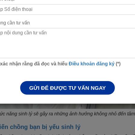
ung cần tư vấn
 xác nhận rằng đã đọc và hiểu
Điều khoản đăng ký
(*)
GỬI ĐỂ ĐƯỢC TƯ VẤN NGAY
hức năng sinh lý sẽ gây ra những ảnh hưởng không nhỏ đến tâm 
ến chồng bạn bị yếu sinh lý