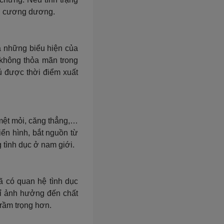
oạn cương dương.
à những biểu hiện của
i không thỏa mãn trong
ủ được thời điểm xuất
mệt mỏi, căng thẳng,…
iển hình, bắt nguồn từ
g tình dục ở nam giới.
ã có quan hệ tình dục
hỉ ảnh hưởng đến chất
trầm trọng hơn.