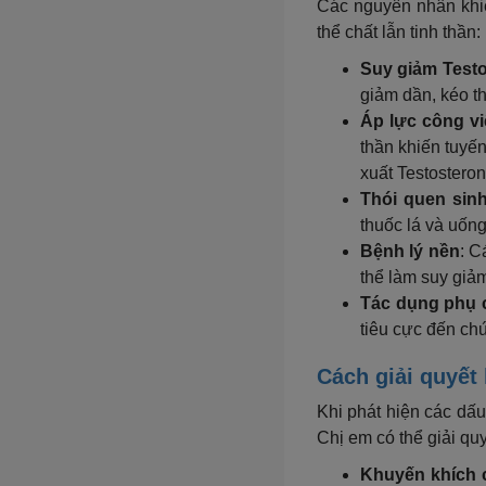
Các nguyên nhân khiế
thể chất lẫn tinh thần:
Suy giảm Testo
giảm dần, kéo t
Áp lực công vi
thần khiến tuyế
xuất Testosteron
Thói quen sin
thuốc lá và uống
Bệnh lý nền
: C
thể làm suy gi
Tác dụng phụ 
tiêu cực đến chứ
Cách giải quyết
Khi phát hiện các dấu
Chị em có thể giải qu
Khuyến khích