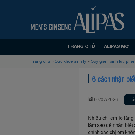
TRANG CHỦ
ALIPAS MỚI
Trang chủ
»
Sức khỏe sinh lý
»
Suy giảm sinh lực phá
6 cách nhận biết
07/07/2026
Tá
Nhiều chị em lo lắng 
làm sao để nhận biết
chính xác chị em khô