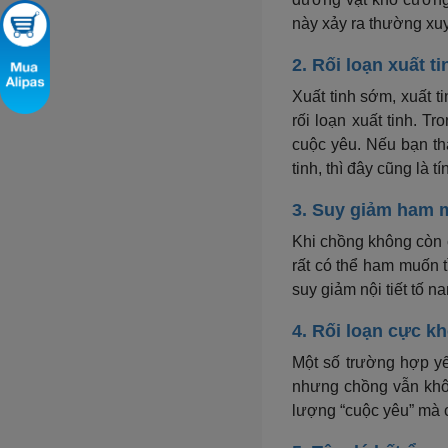
này xảy ra thường xuy
2. Rối loạn xuất ti
Xuất tinh sớm, xuất 
rối loạn xuất tinh. T
cuộc yêu. Nếu bạn th
tinh, thì đây cũng là 
3. Suy giảm ham 
Khi chồng không còn 
rất có thể ham muốn t
suy giảm nội tiết tố n
4. Rối loạn cực kh
Một số trường hợp yế
nhưng chồng vẫn khôn
lượng “cuộc yêu” mà cò