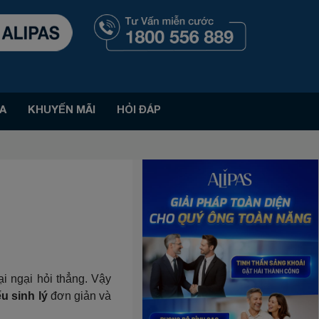
A
KHUYẾN MÃI
HỎI ĐÁP
ại ngại hỏi thẳng. Vậy
u sinh lý
đơn giản và