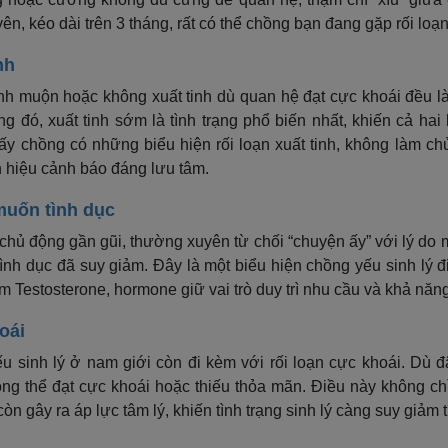
ên, kéo dài trên 3 tháng, rất có thể chồng bạn đang gặp rối l
nh
tinh muộn hoặc không xuất tinh dù quan hệ đạt cực khoái đều l
rong đó, xuất tinh sớm là tình trạng phổ biến nhất, khiến cả ha
ấy chồng có những biểu hiện rối loạn xuất tinh, không làm ch
tín hiệu cảnh báo đáng lưu tâm.
muốn tình dục
chủ động gần gũi, thường xuyên từ chối “chuyện ấy” với lý do 
ình dục đã suy giảm. Đây là một biểu hiện chồng yếu sinh lý đ
am Testosterone, hormone giữ vai trò duy trì nhu cầu và khả năn
oái
u sinh lý ở nam giới còn đi kèm với rối loạn cực khoái. Dù đ
g thể đạt cực khoái hoặc thiếu thỏa mãn. Điều này không c
n gây ra áp lực tâm lý, khiến tình trạng sinh lý càng suy giảm 