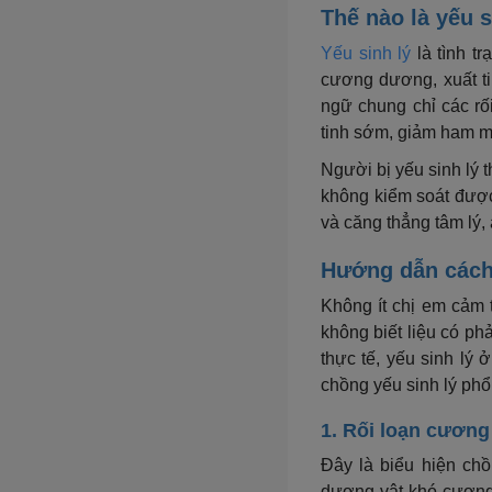
Thế nào là yếu s
Yếu sinh lý
là tình t
cương dương, xuất ti
ngữ chung chỉ các rố
tinh sớm, giảm ham m
Người bị yếu sinh lý 
không kiểm soát được 
và căng thẳng tâm lý
Hướng dẫn cách 
Không ít chị em cảm t
không biết liệu có ph
thực tế, yếu sinh lý
chồng yếu sinh lý phổ
1. Rối loạn cươn
Đây là biểu hiện chồ
dương vật khó cương 