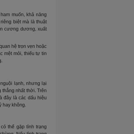
n ham muốn, khả năng
iêng biệt mà là thuật
oạn cương dương, xuất
 quan hệ trọn vẹn hoặc
 mệt mỏi, thiếu tự tin
g.
 nguội lạnh, nhưng lại
 thẳng nhất thời. Trên
à đây là các dấu hiệu
ý hay không.
có thể gặp tình trạng
chừng. Nếu tình trạng