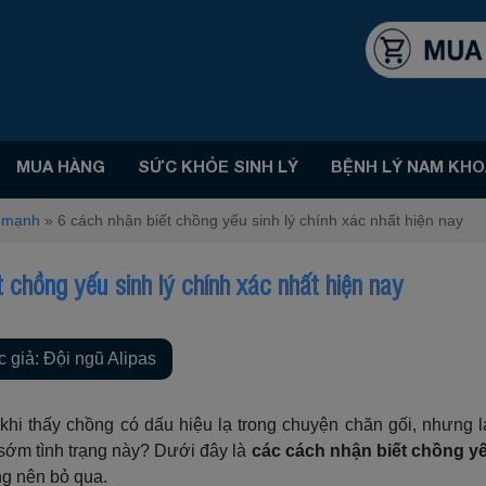
MUA HÀNG
SỨC KHỎE SINH LÝ
BỆNH LÝ NAM KHO
i mạnh
»
6 cách nhận biết chồng yếu sinh lý chính xác nhất hiện nay
 chồng yếu sinh lý chính xác nhất hiện nay
c giả: Đội ngũ Alipas
khi thấy chồng có dấu hiệu lạ trong chuyện chăn gối, nhưng l
 sớm tình trạng này? Dưới đây là
các cách nhận biết chồng yế
ng nên bỏ qua.