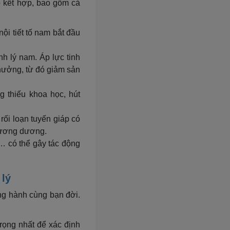
ố kết hợp, bao gồm cả
nội tiết tố nam bắt đầu
inh lý nam. Áp lực tinh
 hưởng, từ đó giảm sản
g thiếu khoa học, hút
rối loạn tuyến giáp có
cương dương.
u,… có thể gây tác động
 lý
ồng hành cùng bạn đời.
trọng nhất để xác định