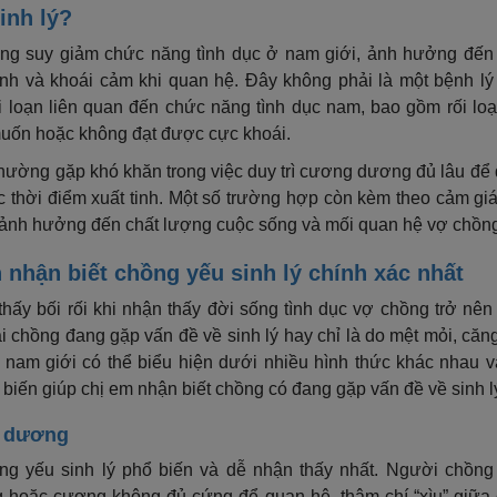
inh lý?
rạng suy giảm chức năng tình dục ở nam giới, ảnh hưởng đế
nh và khoái cảm khi quan hệ. Đây không phải là một bệnh lý r
i loạn liên quan đến chức năng tình dục nam, bao gồm rối l
uốn hoặc không đạt được cực khoái.
thường gặp khó khăn trong việc duy trì cương dương đủ lâu để
thời điểm xuất tinh. Một số trường hợp còn kèm theo cảm giác
, ảnh hưởng đến chất lượng cuộc sống và mối quan hệ vợ chồn
nhận biết chồng yếu sinh lý chính xác nhất
hấy bối rối khi nhận thấy đời sống tình dục vợ chồng trở nên
ải chồng đang gặp vấn đề về sinh lý hay chỉ là do mệt mỏi, căng
 ở nam giới có thể biểu hiện dưới nhiều hình thức khác nhau v
 biến giúp chị em nhận biết chồng có đang gặp vấn đề về sinh l
g dương
ng yếu sinh lý phổ biến và dễ nhận thấy nhất. Người chồng 
hoặc cương không đủ cứng để quan hệ, thậm chí “xìu” giữa 