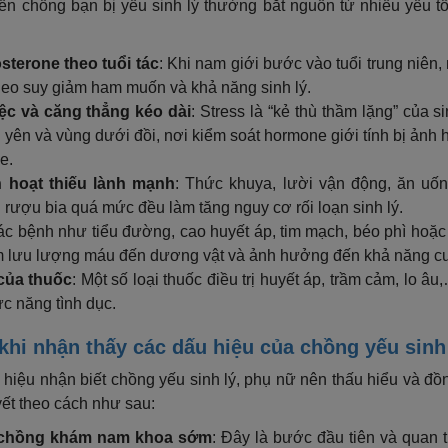
n chồng bạn bị yếu sinh lý thường bắt nguồn từ nhiều yếu t
sterone theo tuổi tác
: Khi nam giới bước vào tuổi trung niên, 
heo suy giảm ham muốn và khả năng sinh lý.
ệc và căng thẳng kéo dài
: Stress là “kẻ thù thầm lặng” của s
n yên và vùng dưới đồi, nơi kiểm soát hormone giới tính bị ảnh
e.
h hoạt thiếu lành mạnh
: Thức khuya, lười vận động, ăn uốn
 rượu bia quá mức đều làm tăng nguy cơ rối loạn sinh lý.
ác bệnh như tiểu đường, cao huyết áp, tim mạch, béo phì hoặc 
ảm lưu lượng máu đến dương vật và ảnh hưởng đến khả năng 
của thuốc
: Một số loại thuốc điều trị huyết áp, trầm cảm, lo â
c năng tình dục.
 khi nhận thấy các dấu hiệu của chồng yếu sinh
 hiệu nhận biết chồng yếu sinh lý, phụ nữ nên thấu hiểu và đ
yết theo cách như sau:
 chồng khám nam khoa sớm
: Đây là bước đầu tiên và quan 